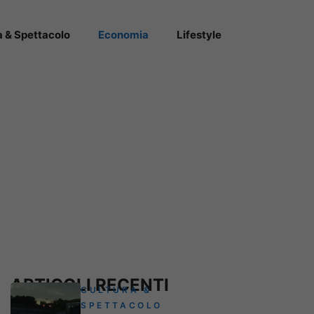
a & Spettacolo
Economia
Lifestyle
ARTICOLI RECENTI
CULTURA &
SPETTACOLO