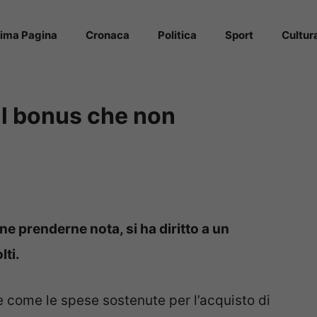
rima Pagina
Cronaca
Politica
Sport
Cultur
il bonus che non
e prenderne nota, si ha diritto a un
lti.
re come le spese sostenute per l’acquisto di