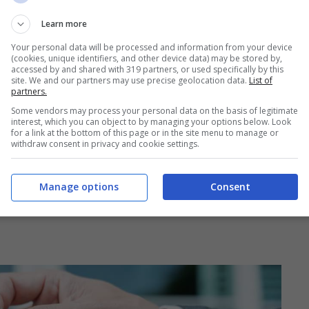
e avevano
sottoscritto un mutuo a
tasso
Learn more
2005 e il 30 maggio 2008.
Molti di loro
Your personal data will be processed and information from your device
uella che può essere definita “
Truffa
(cookies, unique identifiers, and other device data) may be stored by,
accessed by and shared with 319 partners, or used specifically by this
site. We and our partners may use precise geolocation data.
List of
tutto alcune banche, quali Barclays,
partners.
 gruppo Royal Bank of Scotland, che hanno
Some vendors may process your personal data on the basis of legitimate
interest, which you can object to by managing your options below. Look
itrust UE per avere
creato un cartello per
for a link at the bottom of this page or in the site menu to manage or
withdraw consent in privacy and cookie settings.
rmetteva così di rendere più elevati i tassi
uo potesse diventare più vantaggioso per gli
Manage options
Consent
esante per i clienti che avevano firmato