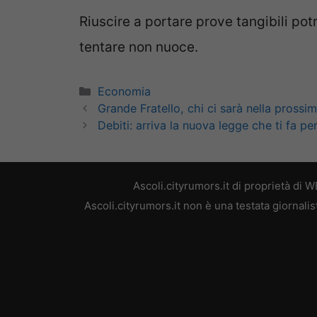
Riuscire a portare prove tangibili p
tentare non nuoce.
Categorie
Economia
Grande Fratello, chi ci sarà nella prossi
Debiti: arriva la nuova legge che ti fa p
Ascoli.cityrumors.it di proprietà di
Ascoli.cityrumors.it non è una testata giornali