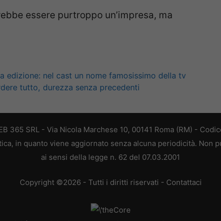
otrebbe essere purtroppo un’impresa, ma
ma edizione: nel cast un nome famosissimo della tv
erdere tutto, durezza senza precedenti
 WEB 365 SRL - Via Nicola Marchese 10, 00141 Roma (RM) - Codice
stica, in quanto viene aggiornato senza alcuna periodicità. Non 
ai sensi della legge n. 62 del 07.03.2001
Copyright ©2026 - Tutti i diritti riservati -
Contattaci