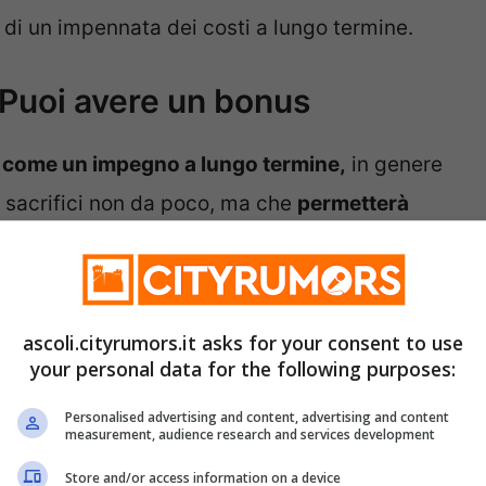
o di un impennata dei costi a lungo termine.
 Puoi avere un bonus
o come un impegno a lungo termine,
in genere
a sacrifici non da poco, ma che
permetterà
a casa.
Insomma, uno sforzo di cui si potrà
ascoli.cityrumors.it asks for your consent to use
 per quanto speso
sembra essere
your personal data for the following purposes:
uesto può accadere però solo in alcuni casi, è
Personalised advertising and content, advertising and content
measurement, audience research and services development
Store and/or access information on a device