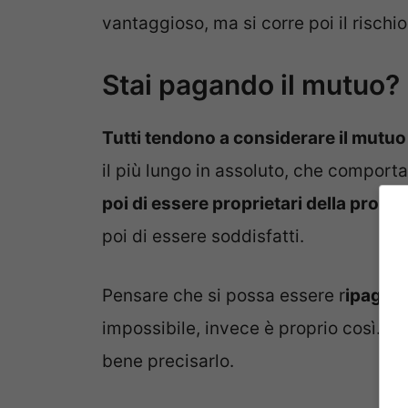
vantaggioso, ma si corre poi il rischi
Stai pagando il mutuo?
Tutti tendono a considerare il mutu
il più lungo in assoluto, che comport
poi di essere proprietari della propri
poi di essere soddisfatti.
Pensare che si possa essere r
ipagati
impossibile, invece è proprio così. Q
bene precisarlo.