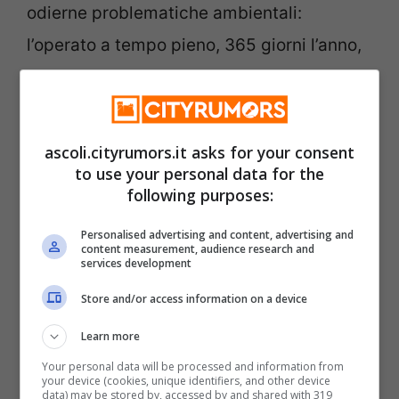
odierne problematiche ambientali:
l’operato a tempo pieno, 365 giorni l’anno,
delle serre di tutto il mondo, che va ad
alimentare un mercato internazionale che
vuole nutrire il gusto permanente di interi
ascoli.cityrumors.it asks for your consent
to use your personal data for the
popoli di consumatori. Poi, però,
si trovano
following purposes:
frutti che difficilmente l’industria
Personalised advertising and content, advertising and
agroalimentare più irreggimentare, come
content measurement, audience research and
services development
le castagne
.
Store and/or access information on a device
Come è noto, la castagna è la regina
Learn more
dell’autunno e si accompagna, nel suo
Your personal data will be processed and information from
your device (cookies, unique identifiers, and other device
ambiente, ai cromatismi donati dal foliage
data) may be stored by, accessed by and shared with 319