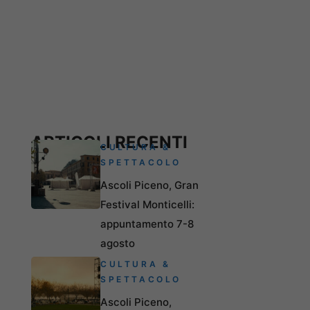
ARTICOLI RECENTI
CULTURA &
SPETTACOLO
Ascoli Piceno, Gran
Festival Monticelli:
appuntamento 7-8
agosto
CULTURA &
SPETTACOLO
Ascoli Piceno,