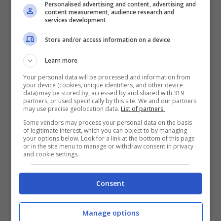
Personalised advertising and content, advertising and
content measurement, audience research and
services development
Una maga o presunta tale che prepara le carte (Facebook
Store and/or access information on a device
ascolicityrumors.it)
Learn more
Your personal data will be processed and information from
your device (cookies, unique identifiers, and other device
data) may be stored by, accessed by and shared with 319
partners, or used specifically by this site. We and our partners
may use precise geolocation data.
List of partners.
L’oro
, delle due
signore
, che poi sono
Some vendors may process your personal data on the basis
diventate le vittime, per le maghe era
of legitimate interest, which you can object to by managing
your options below. Look for a link at the bottom of this page
maledetto, maledette anche le collane
or in the site menu to manage or withdraw consent in privacy
and cookie settings.
preziose che era erano anche dei serpenti.
Lì per lì mamma e figlia non hanno avuto
Consent
dubbi e hanno dato credito alle due
Manage options
maghe. Non solo. Alla fine, dicendo che