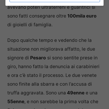
avevano poteri ultraterreni e guaritrici si
sono fatti consegnare oltre
100mila euro
di gioielli di famiglia.
Dopo qualche tempo e vedendo che la
situazione non migliorava affatto, le due
signore di
Pesaro
si sono sentite prese in
giro, hanno fatto la denuncia ai carabinieri
e ora c’è stato il processo. Le due venete
sono finite alla sbarra e con l’accusa di
truffa aggravata. Sono una
49enne
e una
55enne
, e non sarebbe la prima volta che