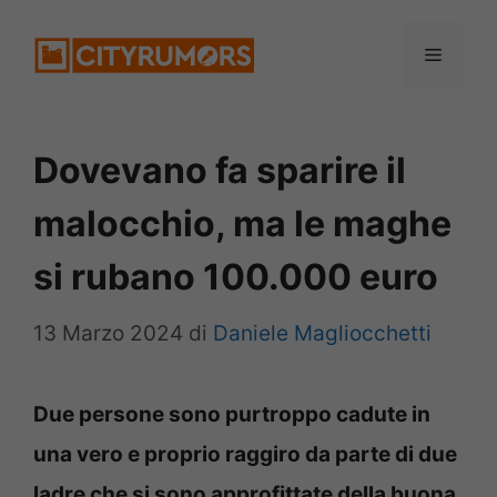
Vai
Menu
al
contenuto
Dovevano fa sparire il
malocchio, ma le maghe
si rubano 100.000 euro
13 Marzo 2024
di
Daniele Magliocchetti
Due persone sono purtroppo cadute in
una vero e proprio raggiro da parte di due
ladre che si sono approfittate della buona