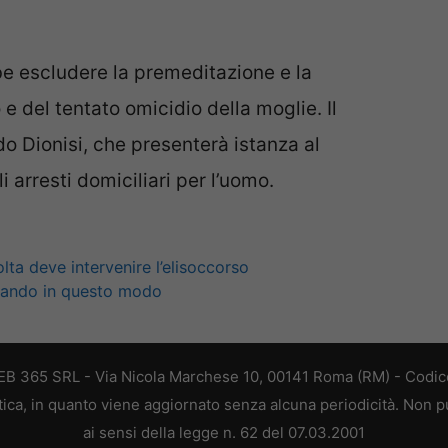
e escludere la premeditazione e la
 e del tentato omicidio della moglie. Il
do Dionisi, che presenterà istanza al
 arresti domiciliari per l’uomo.
ta deve intervenire l’elisoccorso
llando in questo modo
 WEB 365 SRL - Via Nicola Marchese 10, 00141 Roma (RM) - Codice
stica, in quanto viene aggiornato senza alcuna periodicità. Non 
ai sensi della legge n. 62 del 07.03.2001