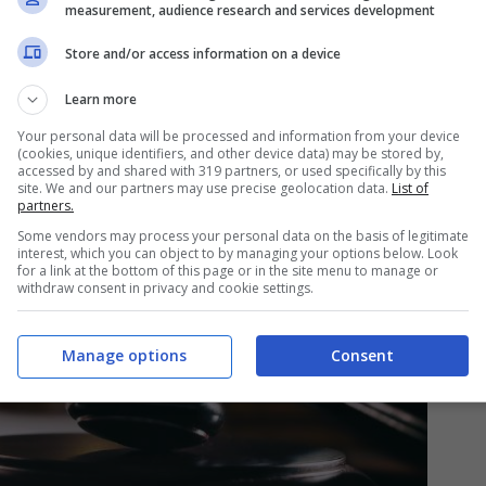
measurement, audience research and services development
sa Giusti e il procuratore Umberto Monti, ha
Store and/or access information on a device
Learn more
Your personal data will be processed and information from your device
(cookies, unique identifiers, and other device data) may be stored by,
accessed by and shared with 319 partners, or used specifically by this
site. We and our partners may use precise geolocation data.
List of
partners.
Some vendors may process your personal data on the basis of legitimate
interest, which you can object to by managing your options below. Look
for a link at the bottom of this page or in the site menu to manage or
withdraw consent in privacy and cookie settings.
Manage options
Consent