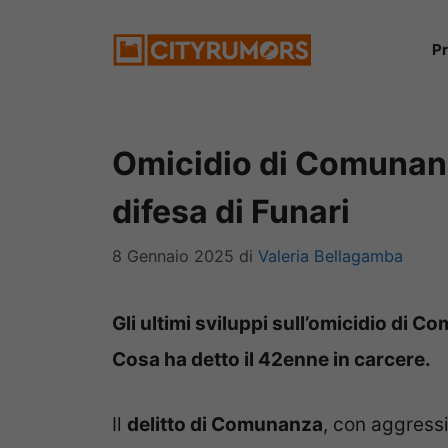
Vai
P
al
contenuto
Omicidio di Comunanz
difesa di Funari
8 Gennaio 2025
di
Valeria Bellagamba
Gli ultimi sviluppi sull’omicidio di 
Cosa ha detto il 42enne in carcere.
Il
delitto di Comunanza
, con aggress