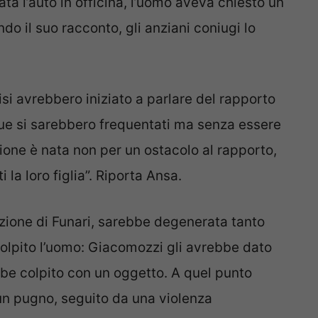
ata l’auto in officina, l’uomo aveva chiesto un
o il suo racconto, gli anziani coniugi lo
isi avrebbero iniziato a parlare del rapporto
 due si sarebbero frequentati ma senza essere
sione è nata non per un ostacolo al rapporto,
 la loro figlia”. Riporta Ansa.
uzione di Funari, sarebbe degenerata tanto
colpito l’uomo: Giacomozzi gli avrebbe dato
bbe colpito con un oggetto. A quel punto
un pugno, seguito da una violenza