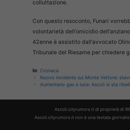
colluttazione.
Con questo resoconto, Funari vorrebb
volontarietà dell’omicidio dell’anziano
42enne è assistito dall’avvocato Olin
Tribunale del Riesame per chiedere gli
Categorie
Cronaca
Nuovo incidente sul Monte Vettore: stavol
Aumentano gas e luce: Ascoli si sta ribe
Ascoli.cityrumors.it di proprietà di
Ascoli.cityrumors.it non è una testata giornali