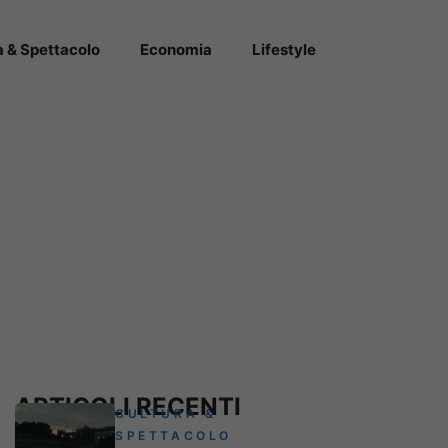
a & Spettacolo
Economia
Lifestyle
ARTICOLI RECENTI
CULTURA &
SPETTACOLO