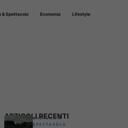
a & Spettacolo
Economia
Lifestyle
ARTICOLI RECENTI
CULTURA &
SPETTACOLO