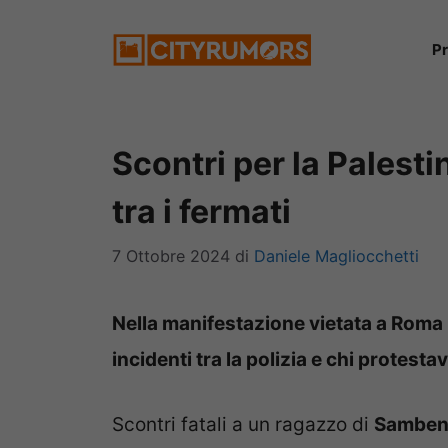
Vai
P
al
contenuto
Scontri per la Palest
tra i fermati
7 Ottobre 2024
di
Daniele Magliocchetti
Nella manifestazione vietata a Roma p
incidenti tra la polizia e chi protest
Scontri fatali a un ragazzo di
Sambene