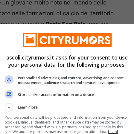
 un giovane molto noto nel mondo dello
ato nelle formazioni di calcio del territorio.
contri avvenuti a
Porta San Polo
, uno dei
blemi tra i
manifestanti
e le
forze dell’ordine
.
o per un
processo per direttissima
, ma più
ascoli.cityrumors.it asks for your consent to use
your personal data for the following purposes:
to marchigiano abbia partecipato o meno
uppone sia finito nel posto sbagliato e nel
Personalised advertising and content, advertising and content
measurement, audience research and services development
amente capire la sorella che sui social ha
Store and/or access information on a device
sarebbe successo.
Learn more
posizione del giovane
Your personal data will be processed and information from your device
(cookies, unique identifiers, and other device data) may be stored by,
accessed by and shared with 319 partners, or used specifically by this
site. We and our partners may use precise geolocation data.
List of