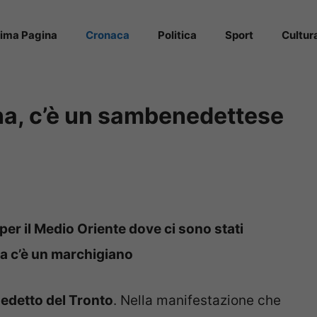
rima Pagina
Cronaca
Politica
Sport
Cultur
ina, c’è un sambenedettese
er il Medio Oriente dove ci sono stati
ava c’è un marchigiano
detto del Tronto
. Nella manifestazione che