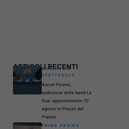
ARTICOLI RECENTI
CULTURA &
SPETTACOLO
Ascoli Piceno,
esibizione della band La
Rua: appuntamento 10
agosto in Piazza del
Popolo
PRIMA PAGINA