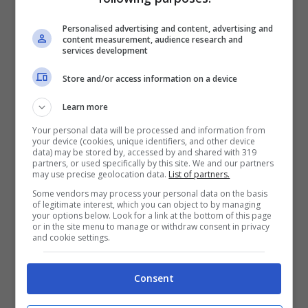
Personalised advertising and content, advertising and
content measurement, audience research and
services development
Store and/or access information on a device
Learn more
Si lancia a un’auto a San Benedetto per sfuggire a un
Your personal data will be processed and information from
your device (cookies, unique identifiers, and other device
sequestro – Ascoli.cityrumors.it
data) may be stored by, accessed by and shared with 319
partners, or used specifically by this site. We and our partners
may use precise geolocation data.
List of partners.
Il
racconto del giovane
, tuttavia, è ancora
Some vendors may process your personal data on the basis
of legitimate interest, which you can object to by managing
da verificare
. Per il momento, l’unica
your options below. Look for a link at the bottom of this page
or in the site menu to manage or withdraw consent in privacy
testimonianza che la polizia ritiene
and cookie settings.
affidabile è quella dell’automobilista che
Consent
ha visto il giovane aprire lo sportello
dell’auto lanciandosi sull’asfalto.