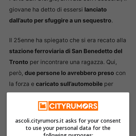
giovane ha detto di essersi
lanciato
dall’auto per sfuggire a un sequestro
.
Il 25enne ha spiegato che si era recato alla
stazione ferroviaria di San Benedetto del
Tronto
per incontrare una ragazza. Qui,
però,
due persone lo avrebbero preso
con
la forza e
caricato sull’automobile
per
sequestrarlo.
ascoli.cityrumors.it asks for your consent
to use your personal data for the
following purposes: