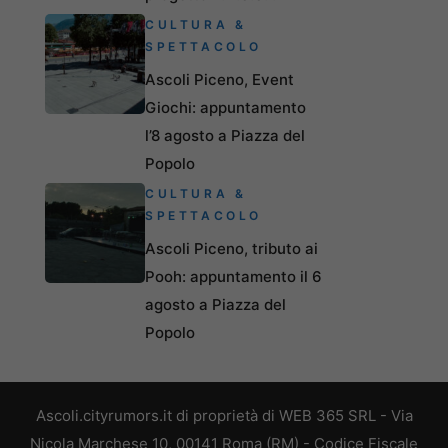
CULTURA &
SPETTACOLO
Ascoli Piceno, Event
Giochi: appuntamento
l’8 agosto a Piazza del
Popolo
CULTURA &
SPETTACOLO
Ascoli Piceno, tributo ai
Pooh: appuntamento il 6
agosto a Piazza del
Popolo
Ascoli.cityrumors.it di proprietà di WEB 365 SRL - Via
Nicola Marchese 10, 00141 Roma (RM) - Codice Fiscale