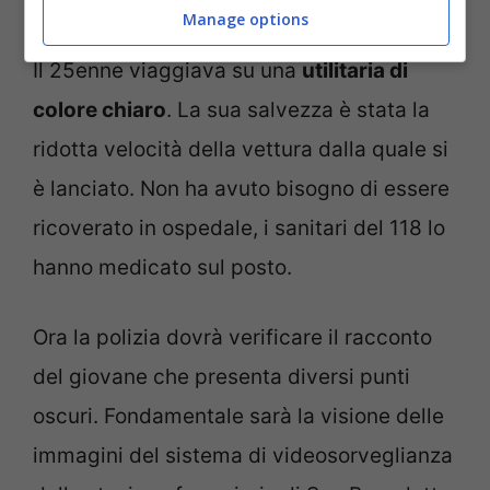
Manage options
Il 25enne viaggiava su una
utilitaria di
colore chiaro
. La sua salvezza è stata la
ridotta velocità della vettura dalla quale si
è lanciato. Non ha avuto bisogno di essere
ricoverato in ospedale, i sanitari del 118 lo
hanno medicato sul posto.
Ora la polizia dovrà verificare il racconto
del giovane che presenta diversi punti
oscuri. Fondamentale sarà la visione delle
immagini del sistema di videosorveglianza