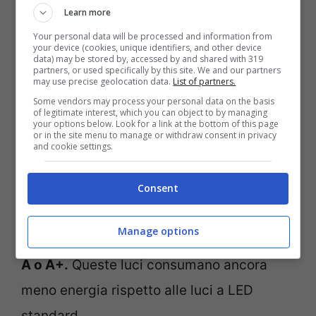
Learn more
emissioni di oltre 6000 automobili in un
Your personal data will be processed and information from
anno. Per fortuna, ci sono alcuni semplici
your device (cookies, unique identifiers, and other device
data) may be stored by, accessed by and shared with 319
accorgimenti che possiamo adottare per
partners, or used specifically by this site. We and our partners
may use precise geolocation data.
List of partners.
ridurre l’impatto ambientale delle luci
Some vendors may process your personal data on the basis
of legitimate interest, which you can object to by managing
natalizie.
your options below. Look for a link at the bottom of this page
or in the site menu to manage or withdraw consent in privacy
and cookie settings.
Ecco alcuni suggerimenti specifici per le
Consent
famiglie:
Manage options
1.
Utilizza luci a LED con classe
energetica
A o A+.
Queste luci consumano ancora
meno energia rispetto alle luci a LED
standard.