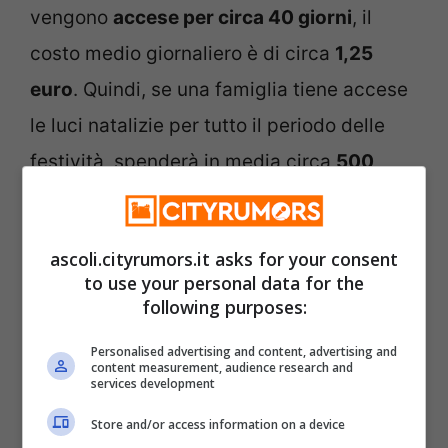
vengono
accese per circa 40 giorni
, il
costo medio giornaliero è di circa
1,25
euro
. Quindi, se una famiglia tiene accese
le luci natalizie per tutto il periodo delle
festività, spenderà in media circa
500
euro.
Questo costo può essere
ulteriormente aumentato se si utilizzano
ascoli.cityrumors.it asks for your consent
luci di grandi dimensioni o di alta potenza.
to use your personal data for the
following purposes:
Inoltre, secondo la Simala Società italiana
Personalised advertising and content, advertising and
di medicina ambientale, in Italia le luci
content measurement, audience research and
services development
natalizie
producono tra le 18000 e le
Store and/or access information on a device
20000 tonnellate di CO2
, equivalenti alle