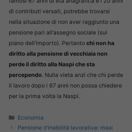
famosi 67 anni di età anagrafica e i 20 anni
di contributi versati, potrebbe trovarsi
nella situazione di non aver raggiunto una
pensione pari all’assegno sociale (sul
piano dell’importo). Pertanto
chi non ha
diritto alla pensione di vecchiaia non
perde il diritto alla Naspi che sta
percependo
. Nulla vieta anzi che chi perde
il lavoro dopo i 67 anni non possa chiedere
per la prima volta la Naspi.
Categorie
Economia
Pensione d’inabilità lavorativa: maxi