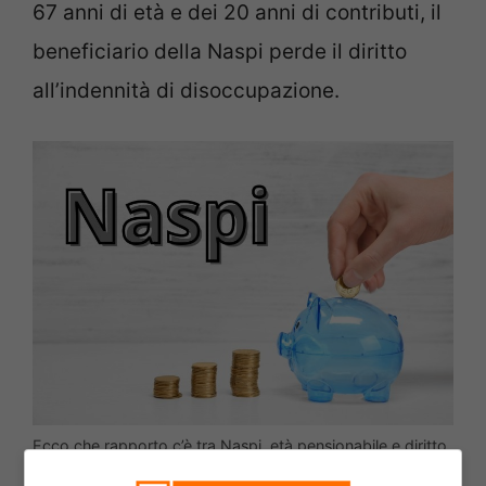
67 anni di età e dei 20 anni di contributi, il
beneficiario della Naspi perde il diritto
all’indennità di disoccupazione.
Ecco che rapporto c’è tra Naspi, età pensionabile e diritto
alla pensione – ascoli.cityrumors.it