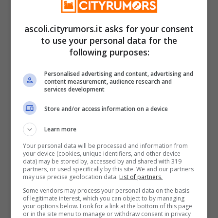
In buona sostanza
l’Inps provvede a
ascoli.cityrumors.it asks for your consent
to use your personal data for the
bloccare la Naspi
– ormai definitivamente
following purposes:
decaduta –
quando matura il diritto alla
Personalised advertising and content, advertising and
pensione
. Questo significa però che non
content measurement, audience research and
services development
basta compiere 67 anni per perdere il
Store and/or access information on a device
diritto alla Naspi. Stando alla legge Fornero
del 2012, il diritto alla indennità di
Learn more
disoccupazione erogata dall’Inps termina
Your personal data will be processed and information from
your device (cookies, unique identifiers, and other device
data) may be stored by, accessed by and shared with 319
quando il lavoratore raggiunge i requisiti
partners, or used specifically by this site. We and our partners
may use precise geolocation data.
List of partners.
per il pensionamento.
Some vendors may process your personal data on the basis
of legitimate interest, which you can object to by managing
your options below. Look for a link at the bottom of this page
Sappiamo tutti però che
non è per forza
or in the site menu to manage or withdraw consent in privacy