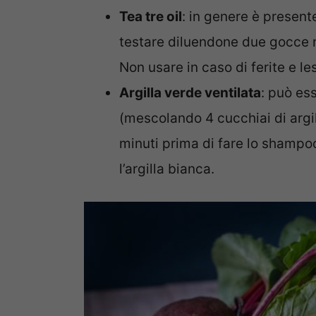
Tea tre oil
: in genere è present
testare diluendone due gocce n
Non usare in caso di ferite e les
Argilla verde ventilata
: può es
(mescolando 4 cucchiai di argil
minuti prima di fare lo shampoo
l’argilla bianca.