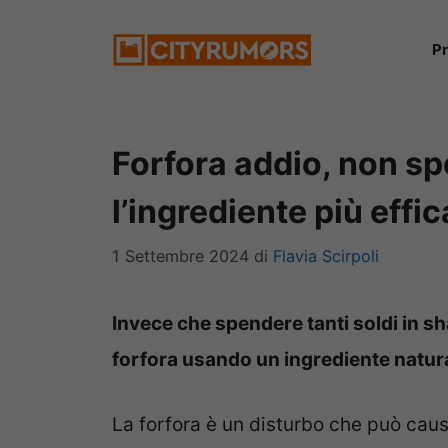
Vai
P
al
contenuto
Forfora addio, non s
l’ingrediente più effi
1 Settembre 2024
di
Flavia Scirpoli
Invece che spendere tanti soldi in sh
forfora usando un ingrediente natura
La forfora è un disturbo che può cau