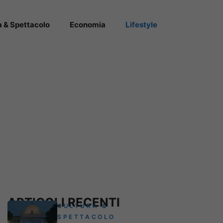
a & Spettacolo
Economia
Lifestyle
ARTICOLI RECENTI
CULTURA &
SPETTACOLO