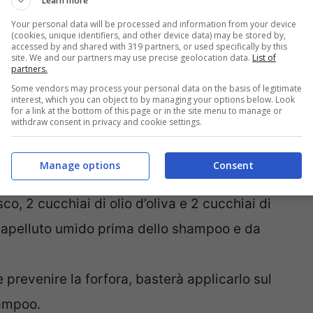
Learn more
to prima dello shampoo oppure fare un
Your personal data will be processed and information from your device
tutta la notte, coprendo la testa con un
(cookies, unique identifiers, and other device data) may be stored by,
accessed by and shared with 319 partners, or used specifically by this
site. We and our partners may use precise geolocation data.
List of
partners.
cienti poche gocce per regalarsi un piacevole
Some vendors may process your personal data on the basis of legitimate
interest, which you can object to by managing your options below. Look
he ridurrà man mano il problema della
for a link at the bottom of this page or in the site menu to manage or
withdraw consent in privacy and cookie settings.
 questi due ingredienti agiscono in sinergia
Manage options
Consent
arà sufficiente creare un impacco mescolando 2
co, 2 cucchiai di olio d’oliva e 2 cucchiai di
 capelluto umido prima dello shampoo e da
e prevenire la forfora, basterà applicarlo sul
hampoo.