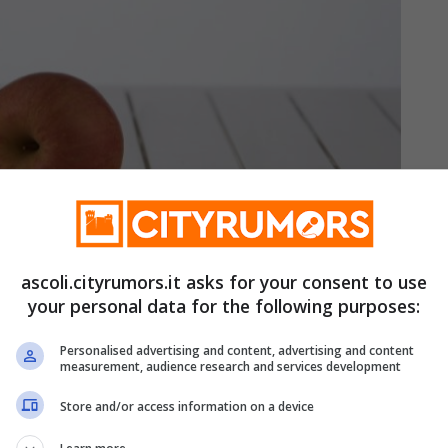
fora – ascoli.cityrumors.it
ascoli.cityrumors.it asks for your consent to use
your personal data for the following purposes:
 ed economiche, per dire addio una volta per
Personalised advertising and content, advertising and content
measurement, audience research and services development
Store and/or access information on a device
 basta diluire alcune gocce in acqua tiepida e