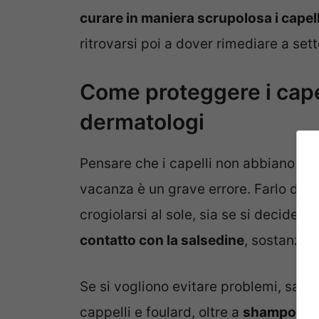
curare in maniera scrupolosa i capell
ritrovarsi poi a dover rimediare a set
Come proteggere i capell
dermatologi
Pensare che i capelli non abbiano bis
vacanza è un grave errore. Farlo dive
crogiolarsi al sole, sia se si decide d
contatto con la salsedine
, sostanza 
Se si vogliono evitare problemi, sareb
cappelli e foulard, oltre a
shampoo e m