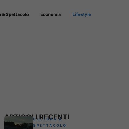
a & Spettacolo
Economia
Lifestyle
ARTICOLI RECENTI
CULTURA &
SPETTACOLO