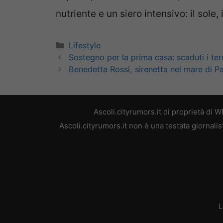
nutriente e un siero intensivo: il sole
Categorie
Lifestyle
Sostegno per la prima casa: scaduti i te
Benedetta Rossi, sirenetta nel mare di Pant
Ascoli.cityrumors.it di proprietà di
Ascoli.cityrumors.it non è una testata giornali
L