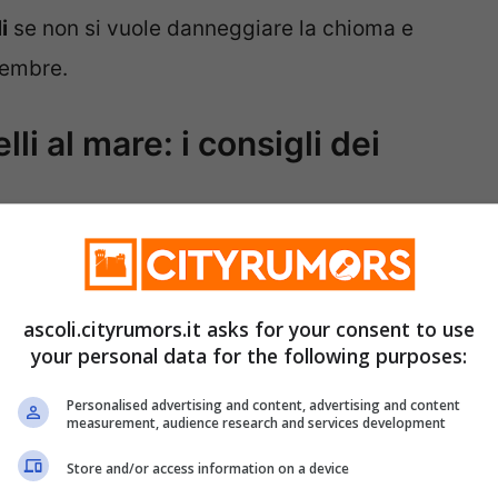
i
se non si vuole danneggiare la chioma e
tembre.
i al mare: i consigli dei
ogno di essere protetti quando si va in
nta fondamentale sia se si sceglie di
ascoli.cityrumors.it asks for your consent to use
i fare il bagno in acqua, dove
si entra a
your personal data for the following purposes:
che può essere davvero insidiosa.
Personalised advertising and content, advertising and content
measurement, audience research and services development
be bene inserire in valigia prima di partire
Store and/or access information on a device
aschera dotati di proprietà nutrienti
e