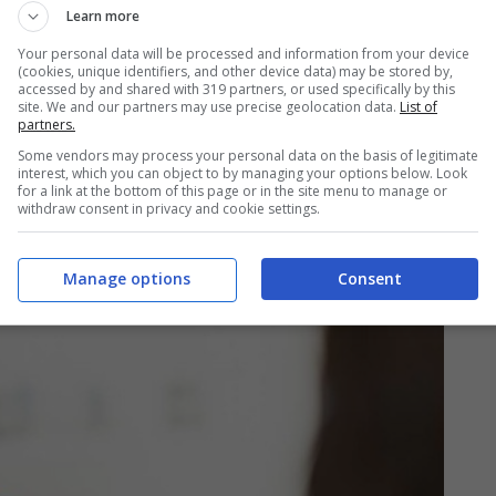
Learn more
ima che la situazione sia compromessa o quasi.
Your personal data will be processed and information from your device
(vale anche per quella della piscina, dove c’è
(cookies, unique identifiers, and other device data) may be stored by,
accessed by and shared with 319 partners, or used specifically by this
e la fibra capillare. Agire in maniera
site. We and our partners may use precise geolocation data.
List of
partners.
centrale, pur senza privarsi di alcune attività
Some vendors may process your personal data on the basis of legitimate
interest, which you can object to by managing your options below. Look
for a link at the bottom of this page or in the site menu to manage or
withdraw consent in privacy and cookie settings.
Manage options
Consent