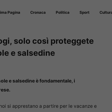
rima Pagina
Cronaca
Politica
Sport
Cultur
ogi, solo così proteggete
ole e salsedine
sole e salsedine è fondamentale, i
rese.
 noi si apprestano a partire per le vacanze e