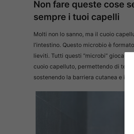
Non fare queste cose se
sempre i tuoi capelli
Molti non lo sanno, ma il cuoio cape
l’intestino. Questo microbio è format
lieviti. Tutti questi “microbi” giocano
cuoio capelluto, permettendo di tenere
sostenendo la barriera cutanea e infl