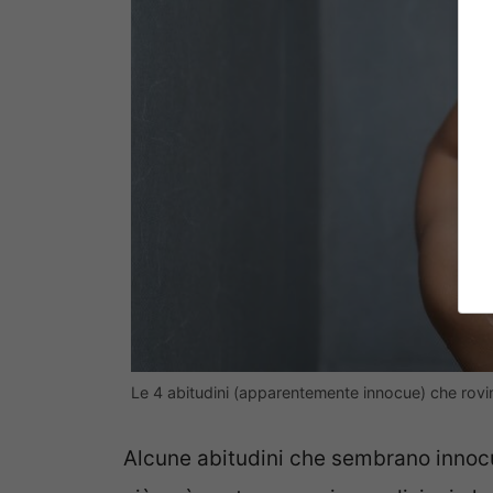
Le 4 abitudini (apparentemente innocue) che rovina
Alcune abitudini che sembrano innocu