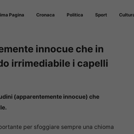
rima Pagina
Cronaca
Politica
Sport
Cultur
temente innocue che in
o irrimediabile i capelli
bitudini (apparentemente innocue) che
le.
importante per sfoggiare sempre una chioma