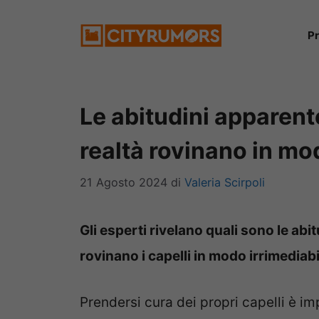
Vai
P
al
contenuto
Le abitudini apparen
realtà rovinano in mod
21 Agosto 2024
di
Valeria Scirpoli
Gli esperti rivelano quali sono le a
rovinano i capelli in modo irrimediabi
Prendersi cura dei propri capelli è 