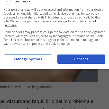
Learn more
Your personal data will be processed and information from your device
(cookies, unique identifiers, and other device data) may be stored by,
accessed by and shared with 319 partners, or used specifically by this
site. We and our partners may use precise geolocation data.
List of
partners.
Some vendors may process your personal data on the basis of legitimate
interest, which you can object to by managing your options below. Look
for a link at the bottom of this page or in the site menu to manage or
withdraw consent in privacy and cookie settings.
Manage options
Consent
no i capelli – ascolicityrumors.it
e, disturbano l’equilibrio del microbioma e