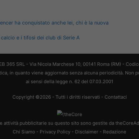
pencer ha conquistato anche lei, chi è la nuova
 calcio e i tifosi dei club di Serie A
 WEB 365 SRL - Via Nicola Marchese 10, 00141 Roma (RM) - Codice
stica, in quanto viene aggiornato senza alcuna periodicità. Non 
ai sensi della legge n. 62 del 07.03.2001
Copyright ©2026 - Tutti i diritti riservati -
Contattaci
e attività pubblicitarie su questo sito sono gestite da theCoreA
Chi Siamo
-
Privacy Policy
-
Disclaimer
-
Redazione