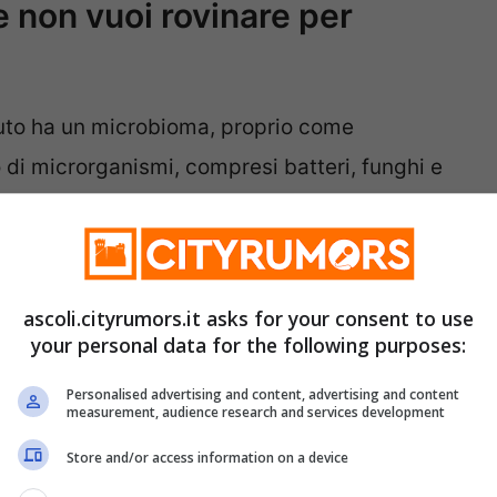
 non vuoi rovinare per
lluto ha un microbioma, proprio come
o di microrganismi, compresi batteri, funghi e
 un ruolo cruciale nel mantenere la salute del
 sotto controllo gli agenti patogeni nocivi,
uenzando la produzione di olio.
ascoli.cityrumors.it asks for your consent to use
your personal data for the following purposes:
Personalised advertising and content, advertising and content
measurement, audience research and services development
Store and/or access information on a device