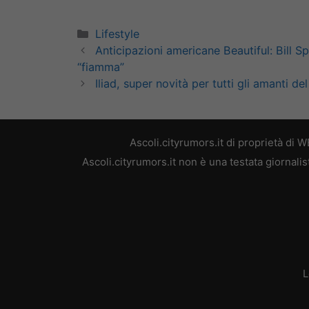
Categorie
Lifestyle
Anticipazioni americane Beautiful: Bill S
“fiamma”
Iliad, super novità per tutti gli amanti del
Ascoli.cityrumors.it di proprietà di
Ascoli.cityrumors.it non è una testata giornali
L