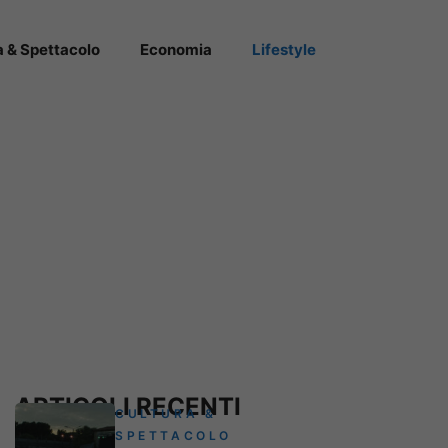
a & Spettacolo
Economia
Lifestyle
ARTICOLI RECENTI
CULTURA &
SPETTACOLO