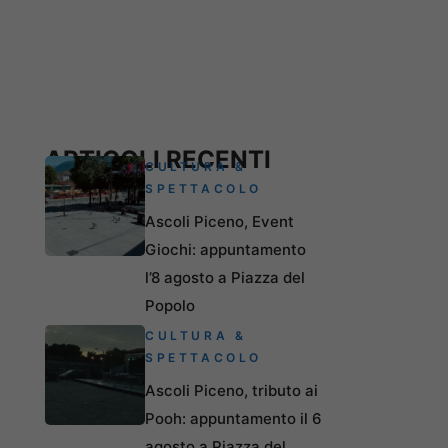
ARTICOLI RECENTI
CULTURA &
SPETTACOLO
Ascoli Piceno, Event
Giochi: appuntamento
l’8 agosto a Piazza del
Popolo
CULTURA &
SPETTACOLO
Ascoli Piceno, tributo ai
Pooh: appuntamento il 6
agosto a Piazza del