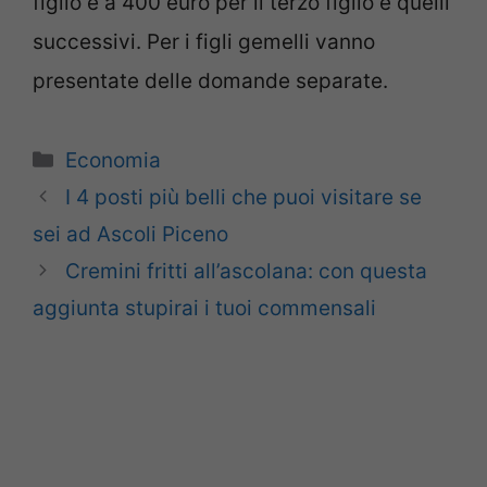
figlio e a 400 euro per il terzo figlio e quelli
successivi. Per i figli gemelli vanno
presentate delle domande separate.
Categorie
Economia
I 4 posti più belli che puoi visitare se
sei ad Ascoli Piceno
Cremini fritti all’ascolana: con questa
aggiunta stupirai i tuoi commensali