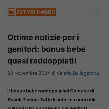
Vai
Menu
al
contenuto
Ottime notizie per i
genitori: bonus bebè
quasi raddoppiati!
28 Novembre 2024
di
Valeria Bellagamba
Il bonus bebè raddoppia nel Comune di
Ascoli Piceno. Tutte le informazioni utili
sulla misura a sostegno dei genitori.