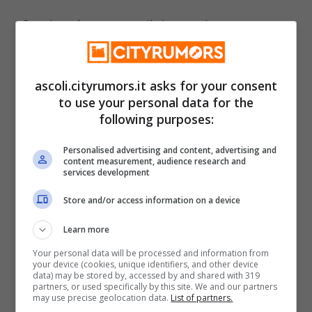
Con la prima parte di domande ammesse
al beneficio, il Comune di Ascoli erogherà
complessivamente la somma di 21.500
ascoli.cityrumors.it asks for your consent
euro. Somma che sarà ripartita in
to use your personal data for the
following purposes:
contributi da 200 a 400 euro per ogni
singola famiglia. Il contributo economico
Personalised advertising and content, advertising and
content measurement, audience research and
services development
per i nuovi nati era stato ideato dal
sindaco di Ascoli Marco Fioravanti,
Store and/or access information on a device
insieme all’assessore alle Politiche sociali,
Learn more
Massimiliano Bugni.
Your personal data will be processed and information from
your device (cookies, unique identifiers, and other device
data) may be stored by, accessed by and shared with 319
partners, or used specifically by this site. We and our partners
Nel 2023, bonus nascite era stato erogato
may use precise geolocation data.
List of partners.