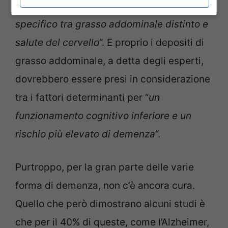
suggerendo un potenziale legame sesso-
specifico tra grasso addominale distinto e
salute del cervello
“. E proprio i depositi di
grasso addominale, a detta degli esperti,
dovrebbero essere presi in considerazione
tra i fattori determinanti per “
un
funzionamento cognitivo inferiore e un
rischio più elevato di demenza
“.
Purtroppo, per la gran parte delle varie
forma di demenza, non c’è ancora cura.
Quello che però dimostrano alcuni studi è
che per il 40% di queste, come l’Alzheimer,