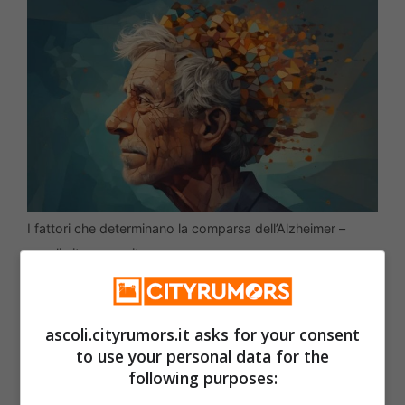
I fattori che determinano la comparsa dell’Alzheimer –
ascoli.cityrumors.it
Uno studio svolto dagli scienziati della
ascoli.cityrumors.it asks for your consent
Rutgers University, negli Usa, e poi
to use your personal data for the
pubblicato su
Obesity
, spiega che ci sono
following purposes:
individui che hanno una maggiore