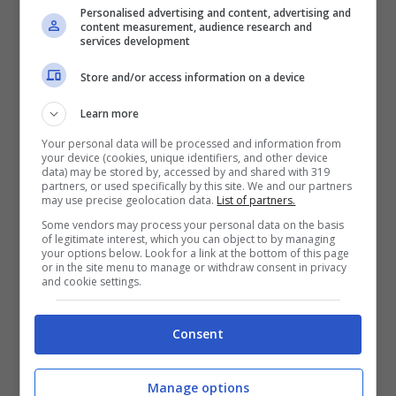
Personalised advertising and content, advertising and
content measurement, audience research and
propensione nello sviluppare l’Alzheimer.
services development
Costoro sono persone di mezza età che
Store and/or access information on a device
hanno nella propria storia familiare parenti
Learn more
che hanno avuto questa malattia e che
Your personal data will be processed and information from
hanno più grasso negli organi addominali
.
your device (cookies, unique identifiers, and other device
data) may be stored by, accessed by and shared with 319
partners, or used specifically by this site. We and our partners
Ad essere più a rischio sarebbero gli
may use precise geolocation data.
List of partners.
uomini, secondo il suddetto studio.
Some vendors may process your personal data on the basis
of legitimate interest, which you can object to by managing
your options below. Look for a link at the bottom of this page
or in the site menu to manage or withdraw consent in privacy
Gli esperti sottolineano come i soggetti di
and cookie settings.
mezza età siano esposti perché “
un
Consent
maggiore grasso pancreatico è
associato
a livelli cognitivi e cerebrali inferiori
,
Manage options