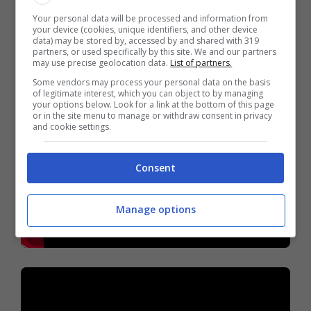
Di seguito i video integrali con le
Your personal data will be processed and information from
your device (cookies, unique identifiers, and other device
dichiarazioni di Castori, Bellusci e
data) may be stored by, accessed by and shared with 319
partners, or used specifically by this site. We and our partners
Quaranta rilasciate in conferenza stampa:
may use precise geolocation data.
List of partners.
Some vendors may process your personal data on the basis
of legitimate interest, which you can object to by managing
your options below. Look for a link at the bottom of this page
or in the site menu to manage or withdraw consent in privacy
and cookie settings.
Consent
Manage options