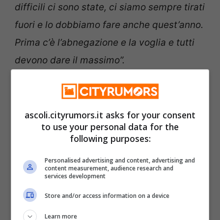
difficili ci sono state, ci siamo sempre tirati
fuori e lo dobbiamo fare anche quest’anno.
Prima c’è l’abnegazione e la voglia e tutti
devono dare il massimo”.
“E’ stata una partita maschia
– ha
sottolineato Danilo Quaranta –
tra due
ascoli.cityrumors.it asks for your consent
to use your personal data for the
squadre di categoria e lo sapevamo. La
following purposes:
partita è stata interpretata bene da noi,
Personalised advertising and content, advertising and
non abbiamo concesso nulla, non siamo
content measurement, audience research and
services development
riusciti a far gol, ma va bene cosi perché è
Store and/or access information on a device
un punto importante”.
Learn more