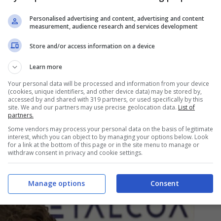
inati all’edilizia ma a molti altri settori
enda e delle relative linee di produzione di
Personalised advertising and content, advertising and content
measurement, audience research and services development
industriale di Campolungo. Non solo. L’azienda
Store and/or access information on a device
 personale che c’era nella società
Learn more
cose, soprattutto nella mentalità
Your personal data will be processed and information from your device
(cookies, unique identifiers, and other device data) may be stored by,
accessed by and shared with 319 partners, or used specifically by this
site. We and our partners may use precise geolocation data.
List of
partners.
punto, Cappellani vuole
Some vendors may process your personal data on the basis of legitimate
interest, which you can object to by managing your options below. Look
for a link at the bottom of this page or in the site menu to manage or
withdraw consent in privacy and cookie settings.
Manage options
Consent