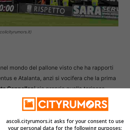
colicityrumors.it)
 nel mondo del pallone visto che ha rapporti
entus e Atalanta, anzi si vocifera che la prima
ta Cappellani
sia proprio quella torinese-
attutto dopo il Covid, si sia innamorato
 dispiace, tanto che a settembre dello scorso
o specializzata nella distribuzione di
ascoli.cityrumors.it asks for your consent to use
your personal data for the following purposes: