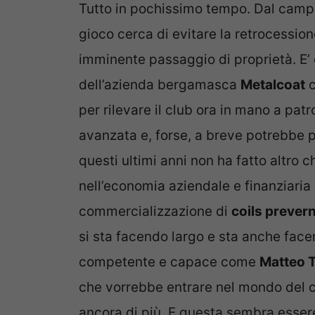
Tutto in pochissimo tempo. Dal campo 
gioco cerca di evitare la retrocessione
imminente passaggio di proprietà. E’ o
dell’azienda bergamasca
Metalcoat
c
per rilevare il club ora in mano a pat
avanzata e, forse, a breve potrebbe p
questi ultimi anni non ha fatto altro c
nell’economia aziendale e finanziaria
commercializzazione di
coils prevern
si sta facendo largo e sta anche face
competente e capace come
Matteo 
che vorrebbe entrare nel mondo del c
ancora di più. E questa sembra essere