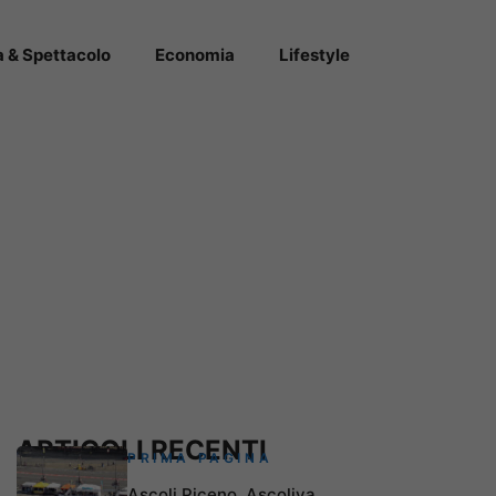
a & Spettacolo
Economia
Lifestyle
ARTICOLI RECENTI
PRIMA PAGINA
Ascoli Piceno, Ascoliva