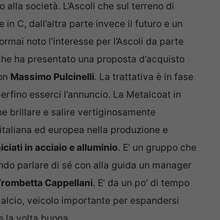
alla società. L’Ascoli che sul terreno di
 in C, dall’altra parte invece il futuro e un
rmai noto l’interesse per l’Ascoli da parte
he ha presentato una proposta d’acquisto
ron
Massimo Pulcinelli
. La trattativa è in fase
erfino esserci l’annuncio. La Metalcoat in
he brillare e salire vertiginosamente
 italiana ed europea nella produzione e
iciati in acciaio e alluminio
. E’ un gruppo che
ndo parlare di sé con alla guida un manager
Trombetta Cappellani
. E’ da un po’ di tempo
alcio, veicolo importante per espandersi
 la volta buona.