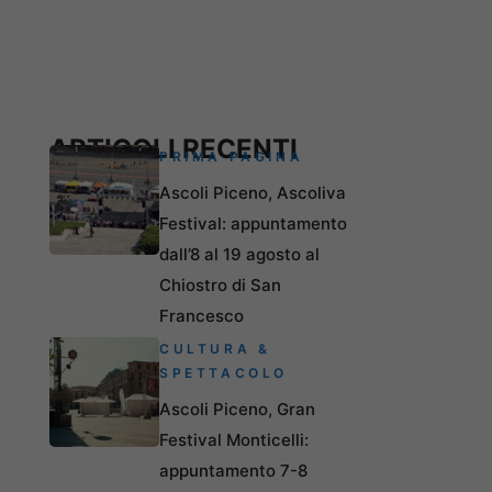
ARTICOLI RECENTI
PRIMA PAGINA
Ascoli Piceno, Ascoliva
Festival: appuntamento
dall’8 al 19 agosto al
Chiostro di San
Francesco
CULTURA &
SPETTACOLO
Ascoli Piceno, Gran
Festival Monticelli:
appuntamento 7-8