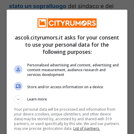
stato un sopralluogo
del sindaco e dei
tecnici per monitorare lo stato dei lavori.
ascoli.cityrumors.it asks for your consent
to use your personal data for the
following purposes:
Personalised advertising and content, advertising and
content measurement, audience research and
services development
Store and/or access information on a device
Learn more
Your personal data will be processed and information from
your device (cookies, unique identifiers, and other device
Ascoli Piceno: al via i lavori di riqualificazione della
data) may be stored by, accessed by and shared with 319
stazione ferroviaria (Foto Ansa) – Ascoli.cityrumors.it
partners, or used specifically by this site. We and our partners
may use precise geolocation data.
List of partners.