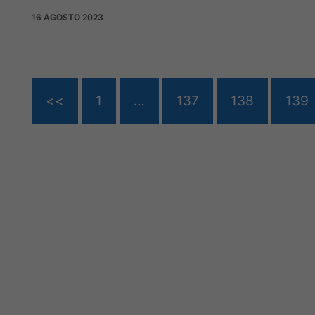
16 AGOSTO 2023
<<
1
…
137
138
139