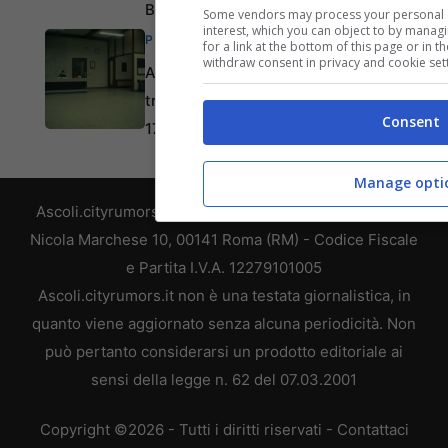
Bolivar
Some vendors may process your personal da
interest, which you can object to by manag
PRIMA PAGINA
for a link at the bottom of this page or in 
withdraw consent in privacy and cookie sett
Ascoli Piceno, ufficio
tributi: chiusura il 5, 14 e
Consent
17 agosto
Manage opti
Ascoli.cityrumors.it di proprietà di WEB 365 SRL - Via
Nicola Marchese 10, 00141 Roma (RM) - Codice Fiscale
e Partita I.V.A. 12279101005
Ascoli.cityrumors.it non è una testata giornalistica, in
quanto viene aggiornato senza alcuna periodicità. Non
può pertanto considerarsi un prodotto editoriale ai
sensi della legge n. 62 del 07.03.2001
Copyright ©2026 - Tutti i diritti riservati -
Contattaci