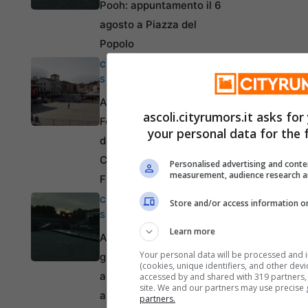
Pooh: appuntamento il 6
agosto a Piazza del
Popolo
CULTURA &
SPETTACOLO
Ascoli Piceno, Ascoliva
ascoli.cityrumors.it asks fo
Festival: appuntamento
your personal data for the 
dall’8 al 19 agosto al
Chiostro di San
Personalised advertising and conte
measurement, audience research a
Francesco
CULTURA &
Store and/or access information on
SPETTACOLO
Learn more
Ascoli Piceno, lezione
Your personal data will be processed and 
gratuita di yoga:
(cookies, unique identifiers, and other dev
appuntamento 7 agosto
accessed by and shared with 319 partners, o
site. We and our partners may use precise
ai giardini Piazza Simon
partners.