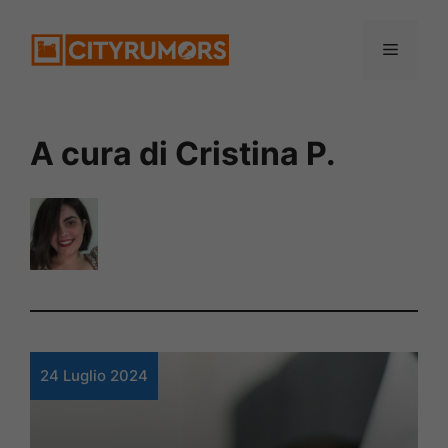
Vai
Menu
al
contenuto
A cura di Cristina P.
24 Luglio 2024