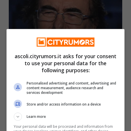
Cultura & Spettacolo
ascoli.cityrumors.it asks for your consent
Al Bano, brutte notizie
to use your personal data for the
per il cantante: “Saltato
following purposes:
tutto”, cosa succede
Personalised advertising and content, advertising and
content measurement, audience research and
services development
Store and/or access information on a device
19 Giugno 2024
Learn more
Your personal data will be processed and information from