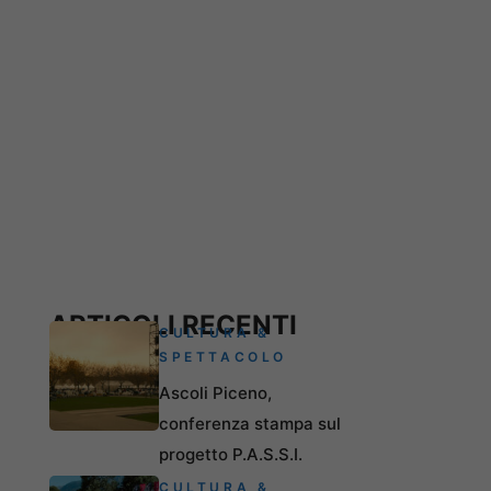
ARTICOLI RECENTI
CULTURA &
SPETTACOLO
Ascoli Piceno,
conferenza stampa sul
progetto P.A.S.S.I.
CULTURA &