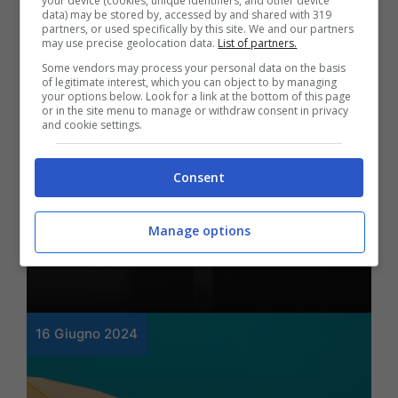
your device (cookies, unique identifiers, and other device
data) may be stored by, accessed by and shared with 319
partners, or used specifically by this site. We and our partners
may use precise geolocation data.
List of partners.
Some vendors may process your personal data on the basis
Lifestyle
of legitimate interest, which you can object to by managing
your options below. Look for a link at the bottom of this page
Trasforma il tuo corpo in
or in the site menu to manage or withdraw consent in privacy
and cookie settings.
pochissimo tempo: il
metodo rivoluzionario
Consent
che ti fa tornare subito
Manage options
in forma
16 Giugno 2024